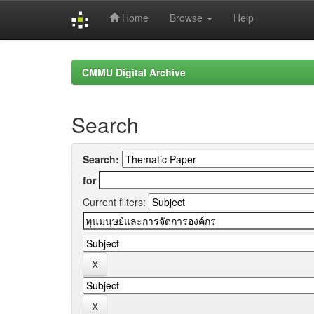
Home
Browse
Help
Skip
navigation
CMMU Digital Archive
Search
Search:
for
Current filters: