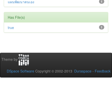
แผนพัฒนาตนเอง
1
Has File(s)
true
1
Theme by
DSpace Software
Copyright © 2002-2013
Duraspace
-
Feedback