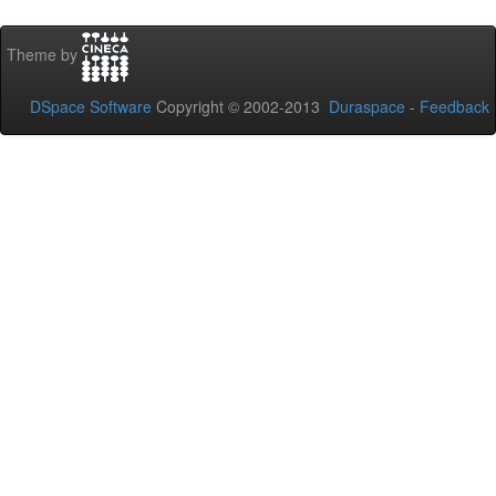
Theme by
DSpace Software
Copyright © 2002-2013
Duraspace
-
Feedback