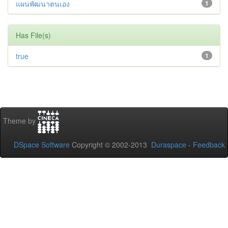
แผนพัฒนาตนเอง
1
Has File(s)
true
1
Theme by
DSpace Software
Copyright © 2002-2013
Duraspace
-
Feedback