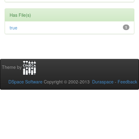
Has File(s)
true
1
Theme by
DSpace Software
Copyright © 2002-2013
Duraspace
-
Feedback