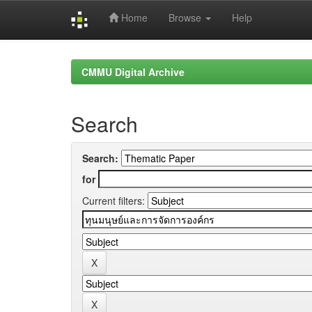
Home
Browse
Help
Skip
navigation
CMMU Digital Archive
Search
Search:
for
Current filters: