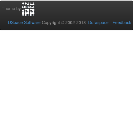
Theme by
DSpace Software
Copyright © 2002-2013
Duraspace
-
Feedback