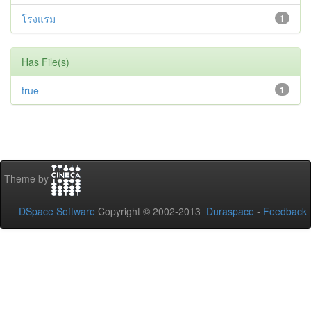
โรงแรม
1
Has File(s)
true
1
Theme by
DSpace Software
Copyright © 2002-2013
Duraspace
-
Feedback