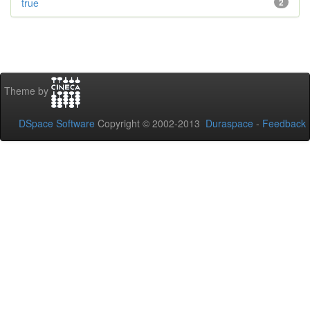
true
2
Theme by
DSpace Software
Copyright © 2002-2013
Duraspace
-
Feedback