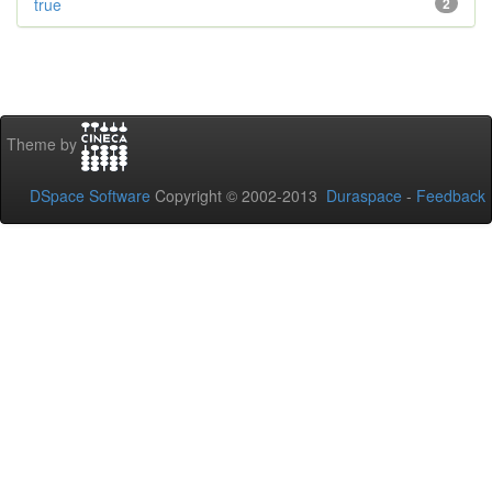
true
2
Theme by
DSpace Software
Copyright © 2002-2013
Duraspace
-
Feedback