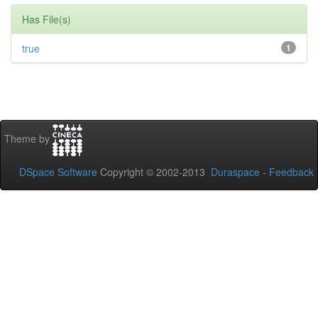
Has File(s)
true
1
Theme by
DSpace Software
Copyright © 2002-2013
Duraspace
-
Feedback