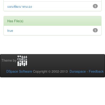
แผนพัฒนาตนเอง
1
Has File(s)
true
1
Theme by
DSpace Software
Copyright © 2002-2013
Duraspace
-
Feedback