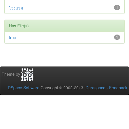
โรงแรม
1
Has File(s)
true
1
Theme by
DSpace Software
Copyright © 2002-2013
Duraspace
-
Feedback