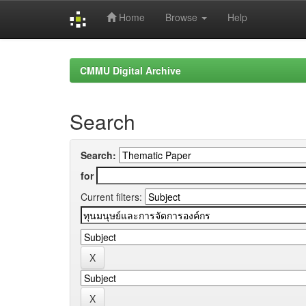
Home
Browse
Help
Skip
navigation
CMMU Digital Archive
Search
Search:
for
Current filters: