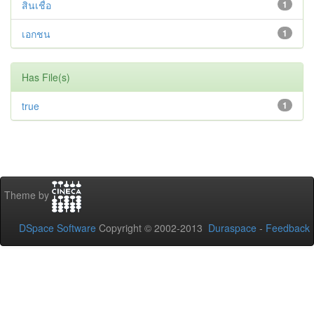
สินเชื่อ
1
เอกชน
1
Has File(s)
true
1
Theme by
DSpace Software
Copyright © 2002-2013
Duraspace
-
Feedback