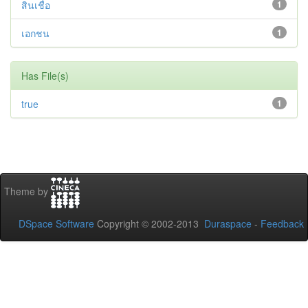
สินเชื่อ
1
เอกชน
1
Has File(s)
true
1
Theme by
DSpace Software
Copyright © 2002-2013
Duraspace
-
Feedback