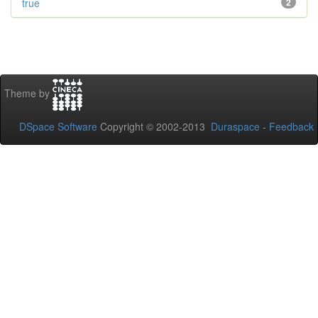
true
2
Theme by
DSpace Software
Copyright © 2002-2013
Duraspace
-
Feedback