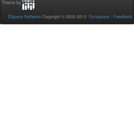
Theme by
DSpace Software
Copyright © 2002-2013
Duraspace
-
Feedback