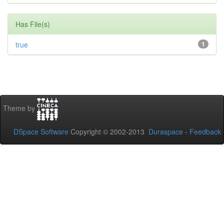
Has File(s)
true
1
Theme by
DSpace Software
Copyright © 2002-2013
Duraspace
-
Feedback