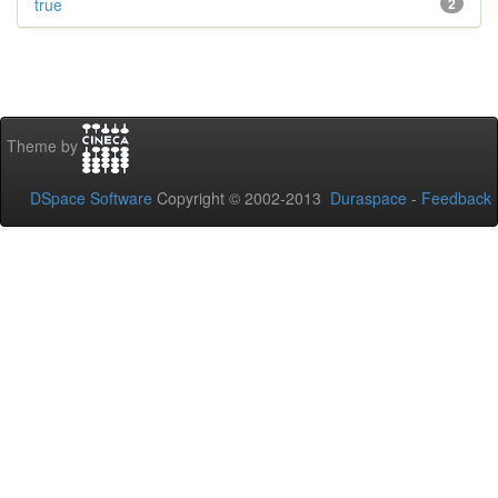
true
2
Theme by
DSpace Software
Copyright © 2002-2013
Duraspace
-
Feedback