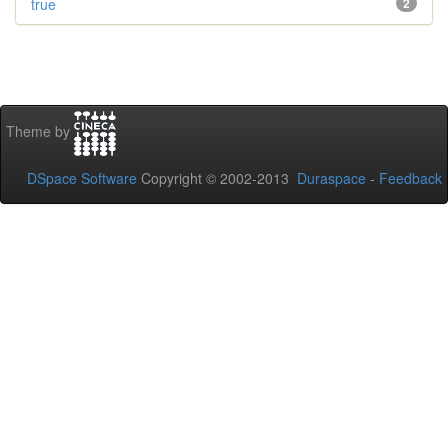
true
2
Theme by
DSpace Software
Copyright © 2002-2013
Duraspace
-
Feedback