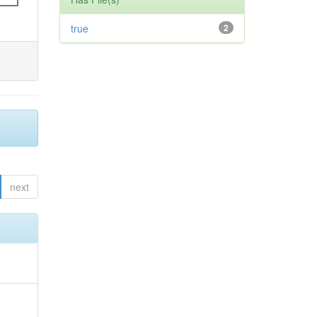
true
2
next