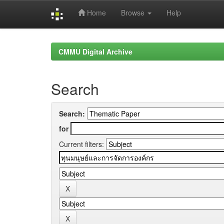
Home
Browse
Help
Skip
navigation
CMMU Digital Archive
Search
Search:
for
Current filters: