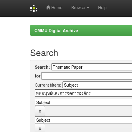
Home
Browse
Help
Skip
navigation
CMMU Digital Archive
Search
Search:
for
Current filters: