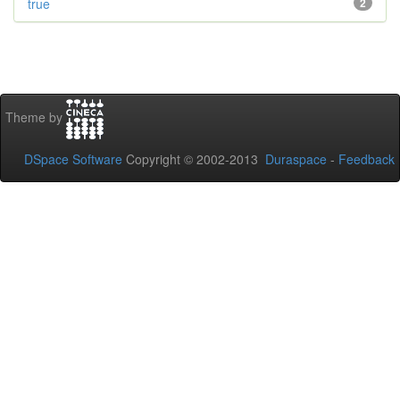
true
2
Theme by
DSpace Software
Copyright © 2002-2013
Duraspace
-
Feedback