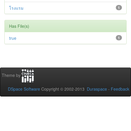
โรงแรม
1
Has File(s)
true
1
Theme by
DSpace Software
Copyright © 2002-2013
Duraspace
-
Feedback