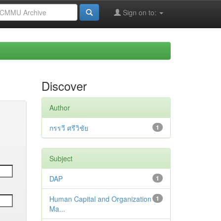
Sign on to:
Discover
Author
กรรวี ศรีวิชัย
1
Subject
DAP
1
Human Capital and Organization
1
Ma...