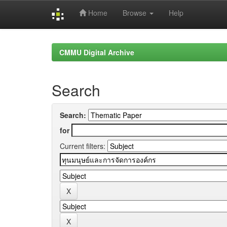
Home
Browse
Help
Skip
navigation
CMMU Digital Archive
Search
Search:
for
Current filters: