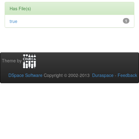
Has File(s)
true
1
Theme by
DSpace Software
Copyright © 2002-2013
Duraspace
-
Feedback