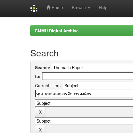
Home
Browse
Help
Skip
navigation
CMMU Digital Archive
Search
Search:
for
Current filters: