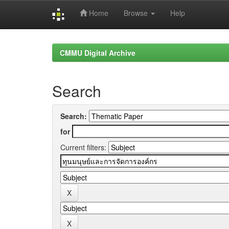
Home
Browse
Help
Skip
navigation
CMMU Digital Archive
Search
Search:
for
Current filters: