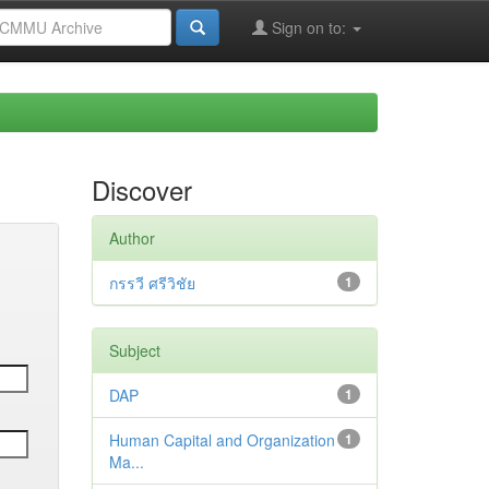
Sign on to:
Discover
Author
กรรวี ศรีวิชัย
1
Subject
DAP
1
Human Capital and Organization
1
Ma...