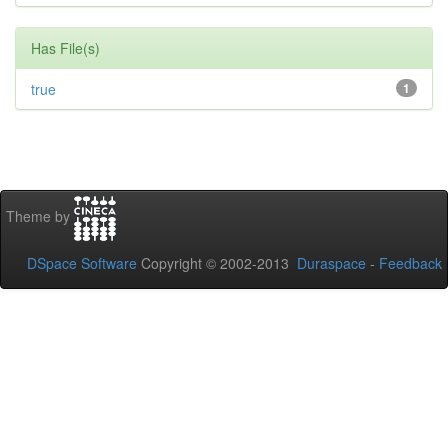
Has File(s)
true
1
Theme by
DSpace Software
Copyright © 2002-2013
Duraspace
-
Feedback