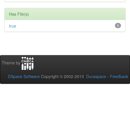
Has File(s)
true
1
Theme by
DSpace Software
Copyright © 2002-2013
Duraspace
-
Feedback