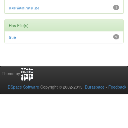
แผนพัฒนาตนเอง
1
Has File(s)
true
1
Theme by
DSpace Software
Copyright © 2002-2013
Duraspace
-
Feedback