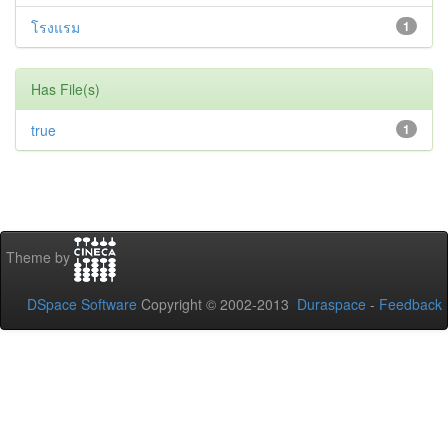
โรงแรม
1
Has File(s)
true
1
Theme by
DSpace Software
Copyright © 2002-2013
Duraspace
-
Feedback