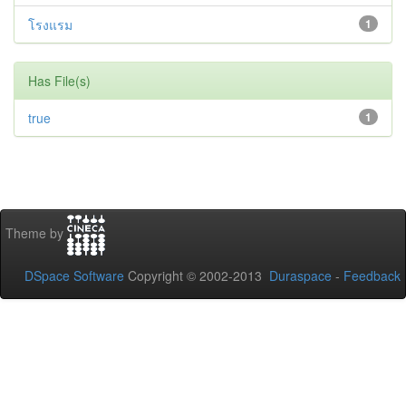
โรงแรม
1
Has File(s)
true
1
Theme by
DSpace Software
Copyright © 2002-2013
Duraspace
-
Feedback