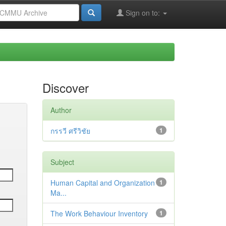
Sign on to:
Discover
Author
กรรวี ศรีวิชัย
1
Subject
Human Capital and Organization
1
Ma...
The Work Behaviour Inventory
1