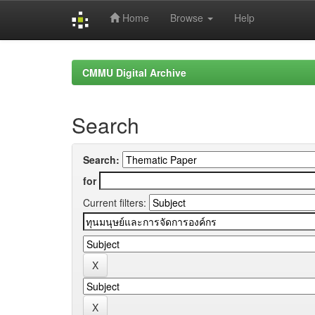
Home
Browse
Help
Skip
navigation
CMMU Digital Archive
Search
Search:
for
Current filters: