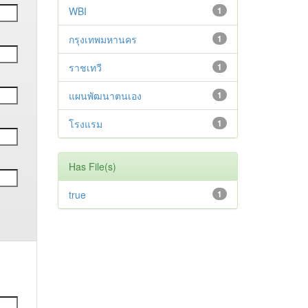
WBI
1
กรุงเทพมหานคร
1
ราชเทวี
1
แผนพัฒนาตนเอง
1
โรงแรม
1
Has File(s)
true
1