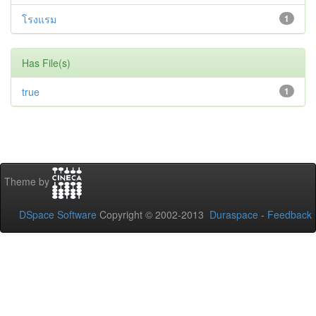
โรงแรม
1
Has File(s)
true
1
Theme by
DSpace Software
Copyright © 2002-2013
Duraspace
-
Feedback