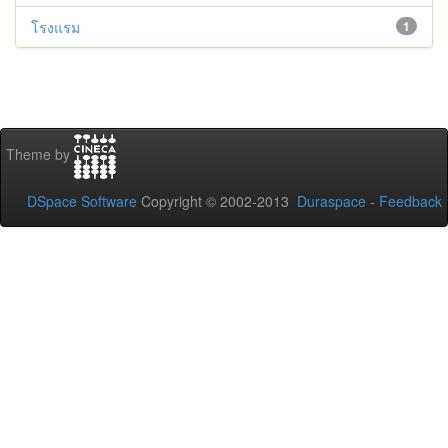
โรงแรม
1
Theme by
DSpace Software
Copyright © 2002-2013
Duraspace
-
Feedback