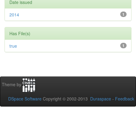
Date issued
2014
1
Has File(s)
true
1
Theme by
DSpace Software
Copyright © 2002-2013
Duraspace
-
Feedback