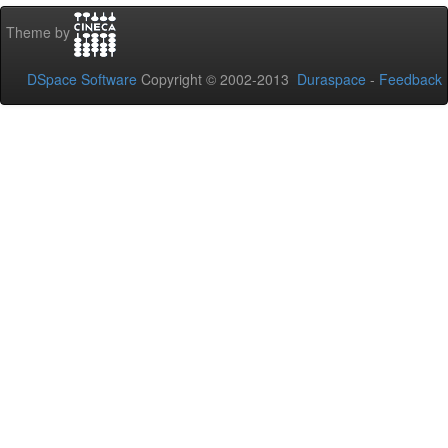
Theme by
DSpace Software
Copyright © 2002-2013
Duraspace
-
Feedback