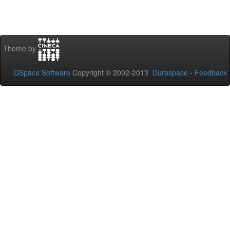
Theme by
DSpace Software
Copyright © 2002-2013
Duraspace
-
Feedback