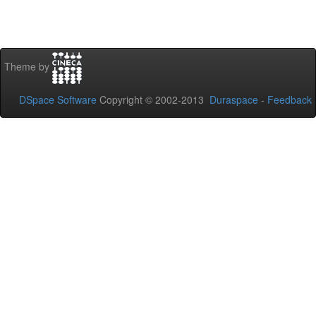
Theme by
DSpace Software
Copyright © 2002-2013
Duraspace
-
Feedback