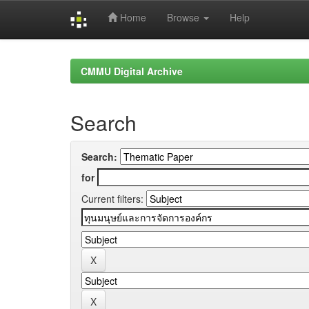
Home
Browse
Help
Skip
navigation
CMMU Digital Archive
Search
Search:
for
Current filters: