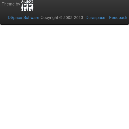
Theme by
DSpace Software
Copyright © 2002-2013
Duraspace
-
Feedback