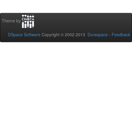
Theme by
DSpace Software
Copyright © 2002-2013
Duraspace
-
Feedback