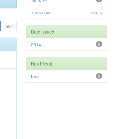
< previous
next >
next
Date issued
2014
5
Has File(s)
true
5