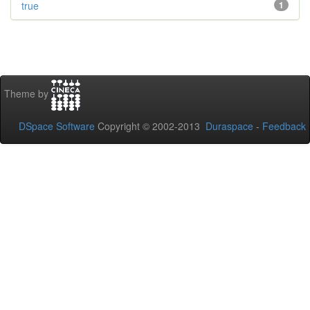
true
1
Theme by
DSpace Software
Copyright © 2002-2013
Duraspace
-
Feedback