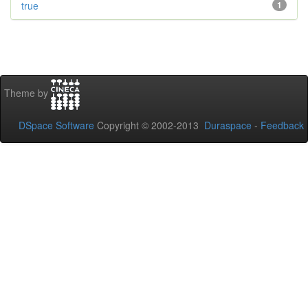
true
1
Theme by
DSpace Software
Copyright © 2002-2013
Duraspace
-
Feedback