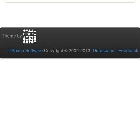
Theme by
DSpace Software
Copyright © 2002-2013
Duraspace
-
Feedback