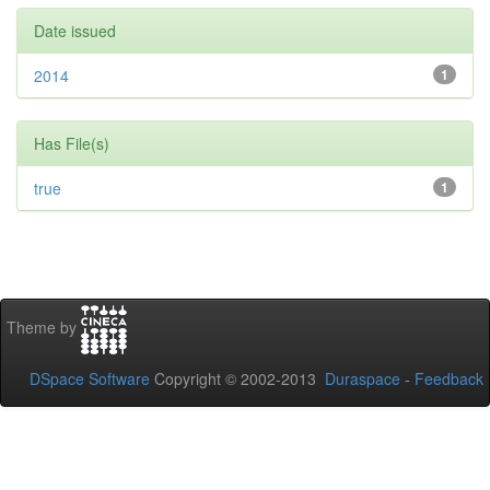
Date issued
2014
1
Has File(s)
true
1
Theme by
DSpace Software
Copyright © 2002-2013
Duraspace
-
Feedback