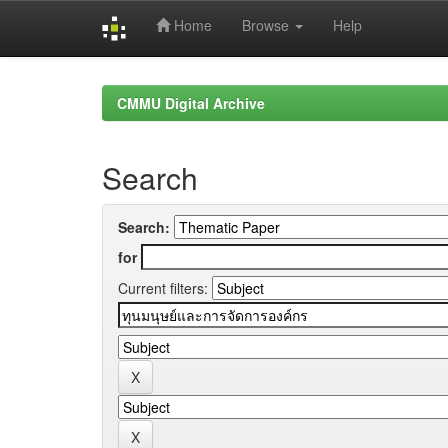
Home
Browse
Help
Skip
navigation
CMMU Digital Archive
Search
Search:
for
Current filters: