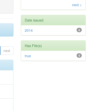
next >
Date issued
2014
4
Has File(s)
next
true
4